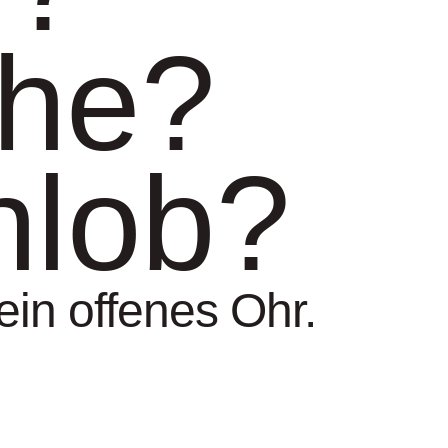
he?
nlob?
ein offenes Ohr.