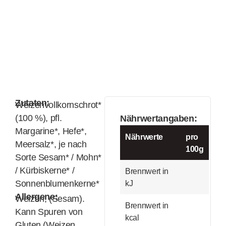
Zutaten:
Weizenvollkornschrot*
(100 %), pfl.
Nährwertangaben:
Margarine*, Hefe*,
Nährwerte
pro
Meersalz*, je nach
100g
Sorte Sesam* / Mohn*
/ Kürbiskerne* /
Brennwert in
Sonnenblumenkerne*
kJ
Allergene:
Weizen, (Sesam).
Brennwert in
Kann Spuren von
kcal
Gluten (Weizen,