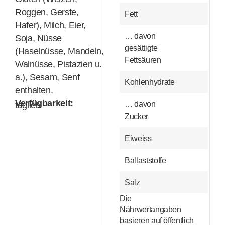
Roggen, Gerste,
Fett
Hafer), Milch, Eier,
… davon
Soja, Nüsse
gesättigte
(Haselnüsse, Mandeln,
Fettsäuren
Walnüsse, Pistazien u.
a.), Sesam, Senf
Kohlenhydrate
enthalten.
Verfügbarkeit:
… davon
täglich
Zucker
Eiweiss
Ballaststoffe
Salz
Die
Nährwertangaben
basieren auf öffentlich